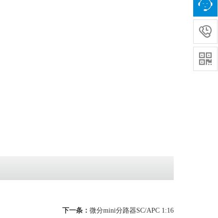


下一条：
微分mini分路器SC/APC 1:16